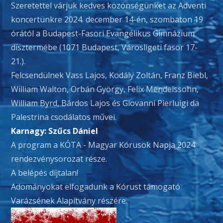
Szeretettel várjuk kedves közönségünket az Adventi
koncertünkre 2024. december 14-én, szombaton 19
órától a Budapest-Fasori Evangélikus Gimnázium
dísztermébe (1071 Budapest, Városligeti fasor 17-
21.).
Felcsendülnek Vass Lajos, Kodály Zoltán, Franz Biebl,
William Walton, Orbán György, Felix Mendelssohn,
William Byrd, Bárdos Lajos és Giovanni Pierluigi da
Palestrina csodálatos művei.
Karnagy: Szűcs Dániel
A program a KÓTA - Magyar Kórusok Napja 2024
rendezvénysorozat része.
A belépés díjtalan!
Adományokat elfogadunk a Kórust támogató
Varázsének Alapítvány részére.