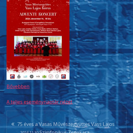
Bővebben
A teljes eseménynaptár nézet
Bejegyzés
75 éves a Vasas Művészegyüttes Vass Lajos
Szimfonikus Zenekara
2024.11.30.