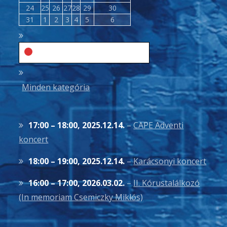
2025.03.24.
2025.03.25.
2025.03.26.
2025.03.27.
2025.03.28.
2025.03.29.
2025.03.30.
24
25
26
27
28
29
30
2025.03.31.
2025.04.01.
2025.04.02.
2025.04.03.
2025.04.04.
2025.04.05.
2025.04.06.
31
1
2
3
4
5
6
Kategóriák
Énekkar
Minden kategória
17:00
–
18:00
,
2025.12.14.
–
CAPE Adventi
koncert
18:00
–
19:00
,
2025.12.14.
–
Karácsonyi koncert
16:00
–
17:00
,
2026.03.02.
–
II. Kórustalálkozó
(In memoriam Csemiczky Miklós)