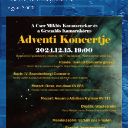
Kamarakórus
Jegyár: 3.000Ft