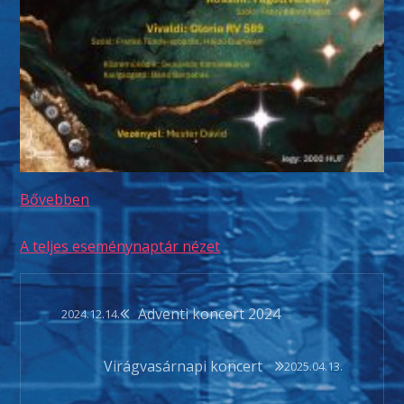
Bővebben
A teljes eseménynaptár nézet
Bejegyzés
Adventi koncert 2024
2024.12.14.
navigáció
Virágvasárnapi koncert
2025.04.13.