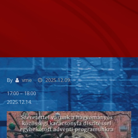
By
vme
2025.12.09.
CAPE
17:00
–
18:00
Adventi
2025.12.14.
koncert