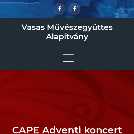
Skip
to
content
Vasas Művészegyüttes
Alapítvány
CAPE Adventi koncert