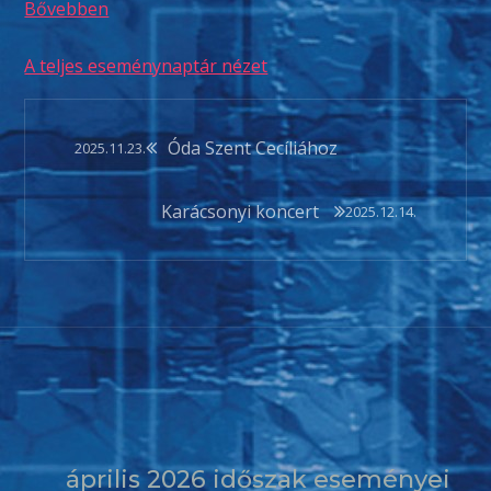
Bővebben
A teljes eseménynaptár nézet
Bejegyzés
Óda Szent Cecíliához
2025.11.23.
navigáció
Karácsonyi koncert
2025.12.14.
április 2026 időszak eseményei