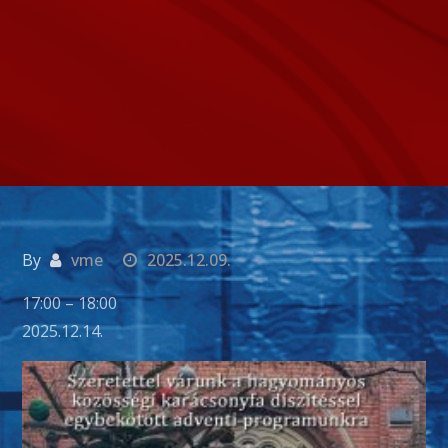
By
vme
2025.12.09.
CAPE
17:00
–
18:00
Adventi
2025.12.14.
koncert