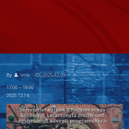
By
vme
2025.12.09.
CAPE
17:00
–
18:00
Adventi
2025.12.14.
koncert