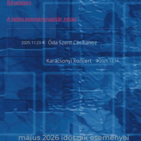
Bővebben
A teljes eseménynaptár nézet
Bejegyzés
Óda Szent Cecíliához
2025.11.23.
navigáció
Karácsonyi koncert
2025.12.14.
május 2026 időszak eseményei