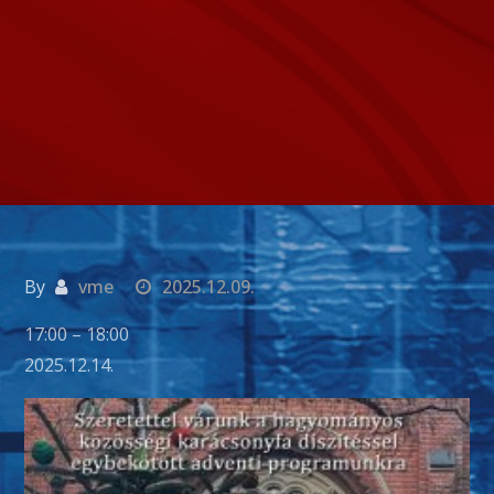
By
vme
2025.12.09.
CAPE
17:00
–
18:00
Adventi
2025.12.14.
koncert