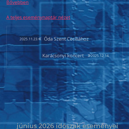
Bővebben
A teljes eseménynaptár nézet
Bejegyzés
Óda Szent Cecíliához
2025.11.23.
navigáció
Karácsonyi koncert
2025.12.14.
június 2026 időszak eseményei