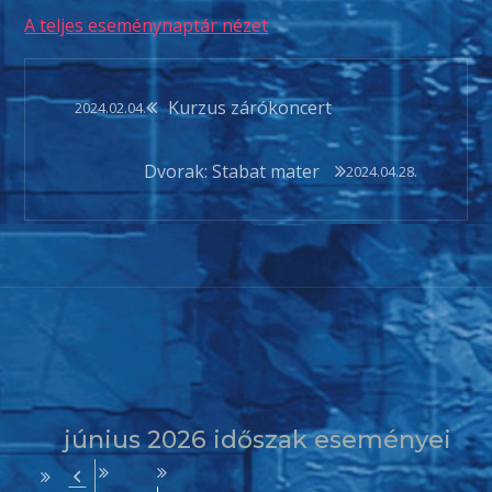
A teljes eseménynaptár nézet
Bejegyzés
Kurzus zárókoncert
2024.02.04.
navigáció
Dvorak: Stabat mater
2024.04.28.
június 2026 időszak eseményei
Előző