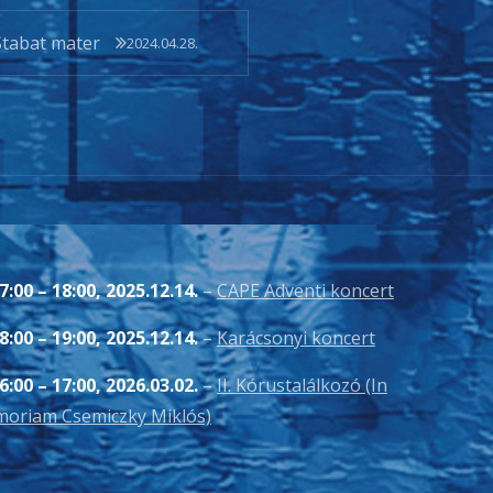
Stabat mater
2024.04.28.
7:00
–
18:00
,
2025.12.14.
–
CAPE Adventi koncert
8:00
–
19:00
,
2025.12.14.
–
Karácsonyi koncert
6:00
–
17:00
,
2026.03.02.
–
II. Kórustalálkozó (In
oriam Csemiczky Miklós)