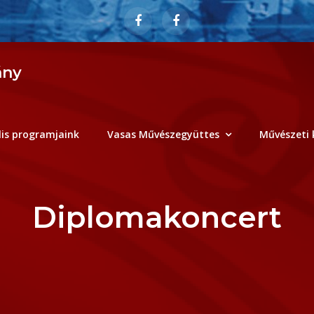
ány
lis programjaink
Vasas Művészegyüttes
Művészeti 
Diplomakoncert