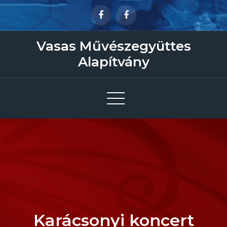
Skip
to
content
Vasas Művészegyüttes
Alapítvány
Karácsonyi koncert