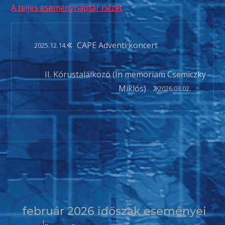
A teljes eseménynaptár nézet
Bejegyzés
CAPE Adventi koncert
2025.12.14.
navigáció
II. Kórustalálkozó (In memoriam Csemiczky
Miklós)
2026.03.02.
február 2026 időszak eseményei