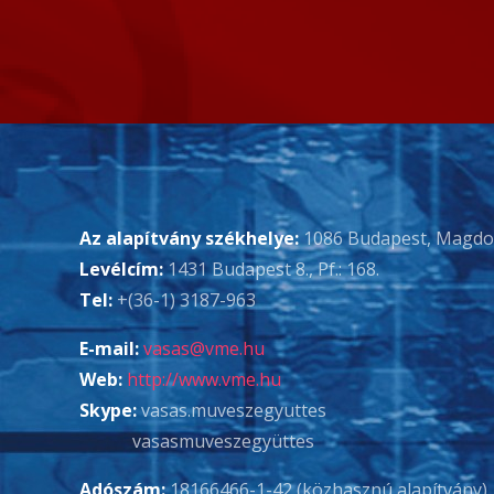
Az alapítvány székhelye:
1086 Budapest, Magdoln
Levélcím:
1431 Budapest 8., Pf.: 168.
Tel:
+(36-1) 3187-963
E-mail:
vasas@vme.hu
Web:
http://www.vme.hu
Skype:
vasas.muveszegyuttes
vasasmuveszegyüttes
Adószám:
18166466-1-42 (közhasznú alapítvány)