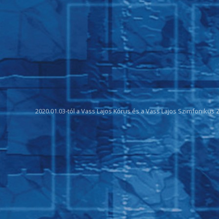
2020.01.03-tól a Vass Lajos Kórus és a Vass Lajos Szimfonikus