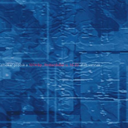
 Zenekar próbái a
1074 Bp., Rottenbiller u. 16-22.
alatt vannak.