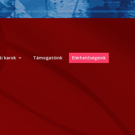
i karok
Támogatóink
Elérhetőségeink