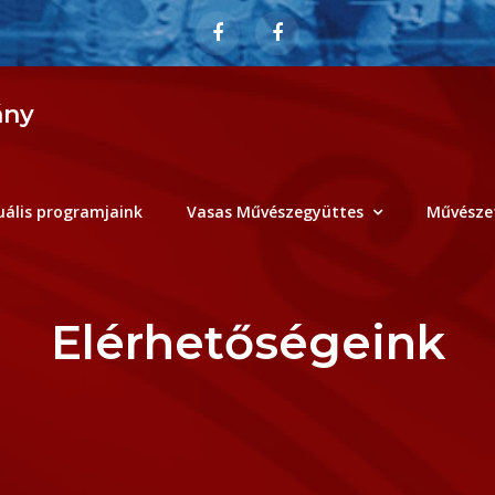
ány
uális programjaink
Vasas Művészegyüttes
Művészet
Elérhetőségeink