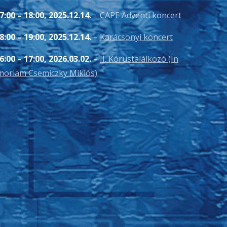
7:00
–
18:00
,
2025.12.14.
–
CAPE Adventi koncert
8:00
–
19:00
,
2025.12.14.
–
Karácsonyi koncert
6:00
–
17:00
,
2026.03.02.
–
II. Kórustalálkozó (In
oriam Csemiczky Miklós)