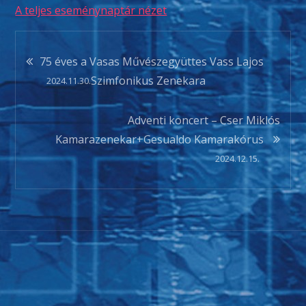
A teljes eseménynaptár nézet
Bejegyzés
75 éves a Vasas Művészegyüttes Vass Lajos
Szimfonikus Zenekara
2024.11.30.
navigáció
Adventi koncert – Cser Miklós
Kamarazenekar+Gesualdo Kamarakórus
2024.12.15.