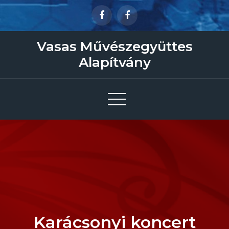
Skip
to
content
Vasas Művészegyüttes
Alapítvány
Karácsonyi koncert