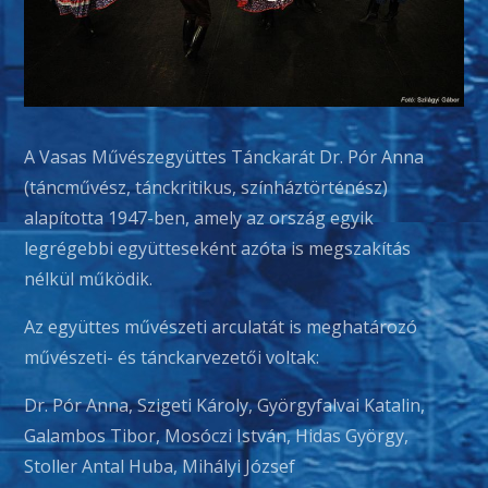
A Vasas Művészegyüttes Tánckarát Dr. Pór Anna
(táncművész, tánckritikus, színháztörténész)
alapította 1947-ben, amely az ország egyik
legrégebbi együtteseként azóta is megszakítás
nélkül működik.
Az együttes művészeti arculatát is meghatározó
művészeti- és tánckarvezetői voltak:
Dr. Pór Anna, Szigeti Károly, Györgyfalvai Katalin,
Galambos Tibor, Mosóczi István, Hidas György,
Stoller Antal Huba, Mihályi József