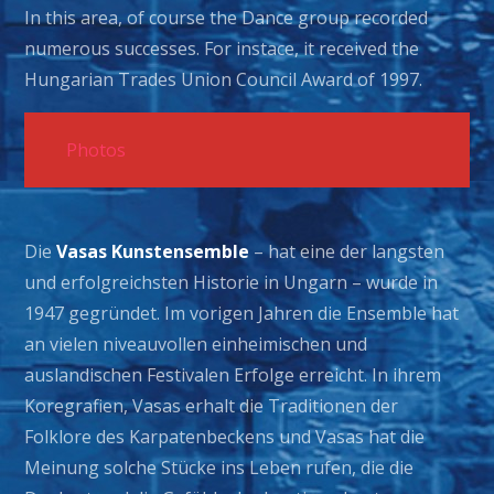
In this area, of course the Dance group recorded
numerous successes. For instace, it received the
Hungarian Trades Union Council Award of 1997.
Photos
Die
Vasas Kunstensemble
– hat eine der langsten
und erfolgreichsten Historie in Ungarn – wurde in
1947 gegründet. Im vorigen Jahren die Ensemble hat
an vielen niveauvollen einheimischen und
auslandischen Festivalen Erfolge erreicht. In ihrem
Koregrafien, Vasas erhalt die Traditionen der
Folklore des Karpatenbeckens und Vasas hat die
Meinung solche Stücke ins Leben rufen, die die