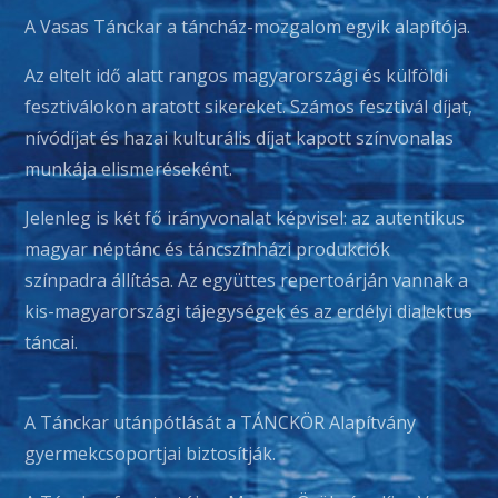
A Vasas Tánckar a táncház-mozgalom egyik alapítója.
Az eltelt idő alatt rangos magyarországi és külföldi
fesztiválokon aratott sikereket. Számos fesztivál díjat,
nívódíjat és hazai kulturális díjat kapott színvonalas
munkája elismeréseként.
Jelenleg is két fő irányvonalat képvisel: az autentikus
magyar néptánc és táncszínházi produkciók
színpadra állítása. Az együttes repertoárján vannak a
kis-magyarországi tájegységek és az erdélyi dialektus
táncai.
A Tánckar utánpótlását a TÁNCKÖR Alapítvány
gyermekcsoportjai biztosítják.