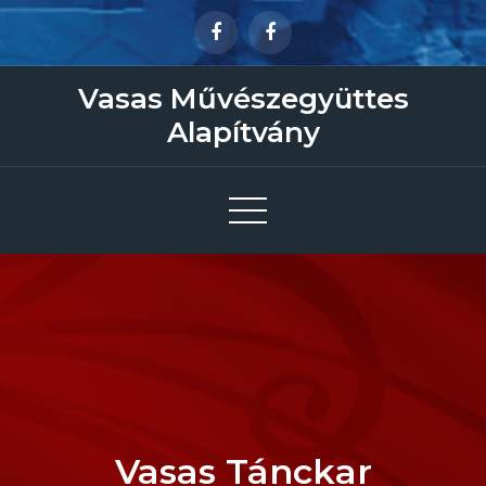
Skip
to
content
Vasas Művészegyüttes
Alapítvány
Vasas Tánckar