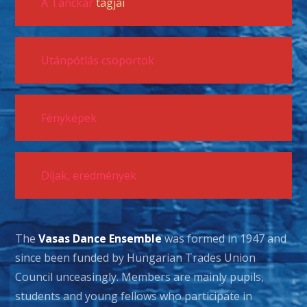
A Tánckar
tagjai
Utánpótlás csoportok
Fényképek
Díjak, eredmények
The
Vasas Dance Ensemble
was formed in 1947 and
since been funded by Hungarian Trades Union
Council unceasingly. Members are mainly pupils,
students and young fellows who participate in