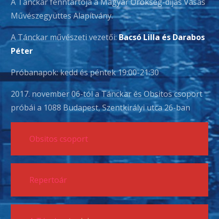
A Tánckar fenntartója a Magyar Örökség-díjas Vasas
Művészegyüttes Alapítvány.
A Tánckar művészeti vezetői:
Bacsó Lilla és Darabos
Péter
Próbanapok: kedd és péntek 19:00-21:30
2017. november 06-tól a Tánckar és Obsitos csoport
próbái a 1088 Budapest, Szentkirályi utca 26-ban
Obsitos csoport
Repertoár