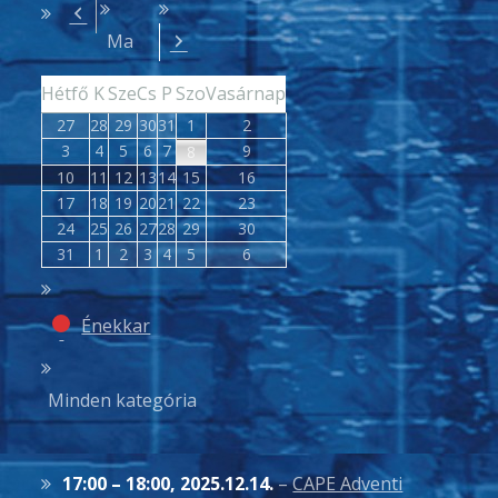
Előző
Ma
Következő
hétfő
kedd
szerda
csütörtök
péntek
szombat
vasárnap
Hétfő
K
Sze
Cs
P
Szo
Vasárnap
2026.07.27.
2026.07.28.
2026.07.29.
2026.07.30.
2026.07.31.
2026.08.01.
2026.08.02.
27
28
29
30
31
1
2
2026.08.03.
2026.08.04.
2026.08.05.
2026.08.06.
2026.08.07.
2026.08.09.
3
4
5
6
7
2026.08.08.
9
8
2026.08.10.
2026.08.11.
2026.08.12.
2026.08.13.
2026.08.14.
2026.08.15.
2026.08.16.
10
11
12
13
14
15
16
2026.08.17.
2026.08.18.
2026.08.19.
2026.08.20.
2026.08.21.
2026.08.22.
2026.08.23.
17
18
19
20
21
22
23
2026.08.24.
2026.08.25.
2026.08.26.
2026.08.27.
2026.08.28.
2026.08.29.
2026.08.30.
24
25
26
27
28
29
30
2026.08.31.
2026.09.01.
2026.09.02.
2026.09.03.
2026.09.04.
2026.09.05.
2026.09.06.
31
1
2
3
4
5
6
Kategóriák
Énekkar
Minden kategória
17:00
–
18:00
,
2025.12.14.
–
CAPE Adventi