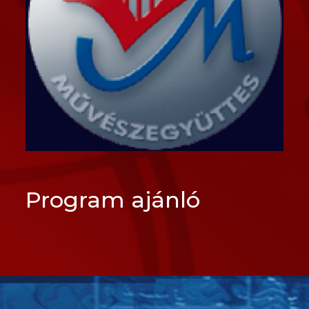
Program ajánló