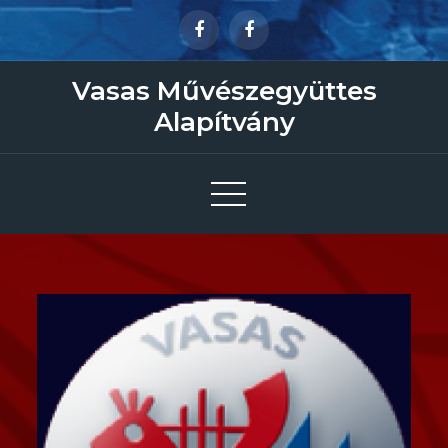
Skip
to
content
Vasas Művészegyüttes
Alapítvány