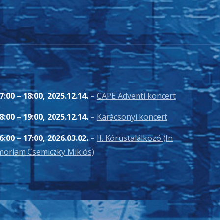
7:00
–
18:00
,
2025.12.14.
–
CAPE Adventi koncert
8:00
–
19:00
,
2025.12.14.
–
Karácsonyi koncert
6:00
–
17:00
,
2026.03.02.
–
II. Kórustalálkozó (In
oriam Csemiczky Miklós)