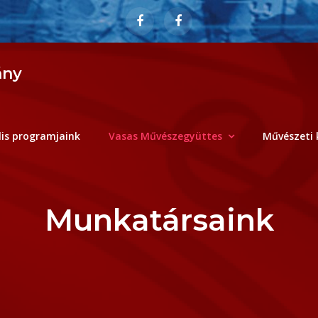
ány
lis programjaink
Vasas Művészegyüttes
Művészeti 
Munkatársaink