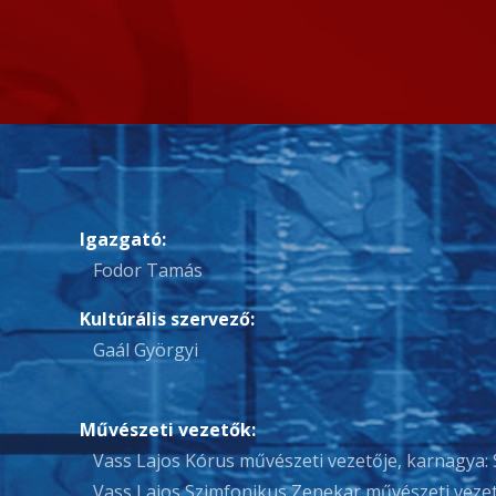
Igazgató:
Fodor Tamás
Kultúrális szervező:
Gaál Györgyi
Művészeti vezetők:
Vass Lajos Kórus művészeti vezetője, karnagya: 
Vass Lajos Szimfonikus Zenekar művészeti vezet