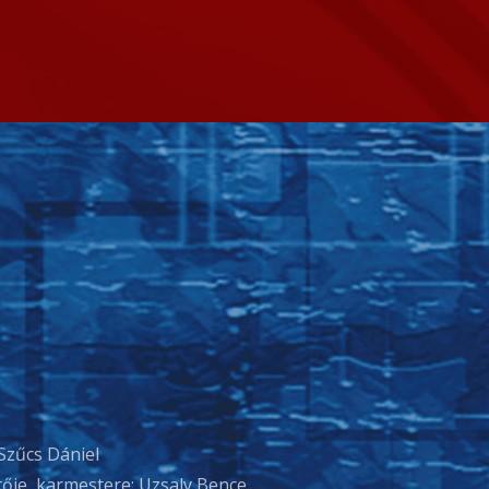
Szűcs Dániel
ője, karmestere: Uzsaly Bence