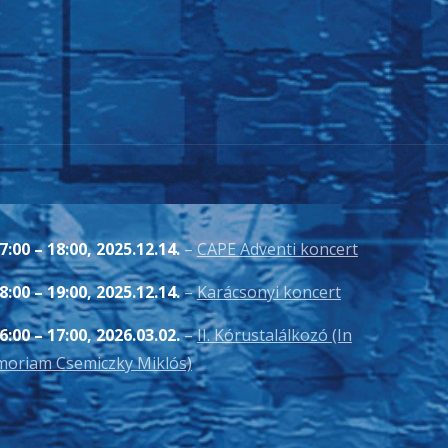
7:00
–
18:00
,
2025.12.14.
–
CAPE Adventi koncert
8:00
–
19:00
,
2025.12.14.
–
Karácsonyi koncert
6:00
–
17:00
,
2026.03.02.
–
II. Kórustalálkozó (In
oriam Csemiczky Miklós)