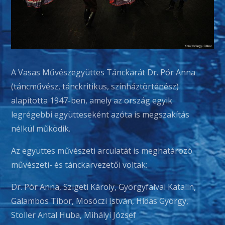
A Vasas Művészegyüttes Tánckarát Dr. Pór Anna
(táncművész, tánckritikus, színháztörténész)
alapította 1947-ben, amely az ország egyik
legrégebbi együtteseként azóta is megszakítás
nélkül működik.
Az együttes művészeti arculatát is meghatározó
művészeti- és tánckarvezetői voltak:
Dr. Pór Anna, Szigeti Károly, Györgyfalvai Katalin,
Galambos Tibor, Mosóczi István, Hidas György,
Stoller Antal Huba, Mihályi József