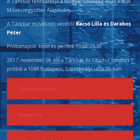
A Tánckar fenntartója a Magyar Örökség-díjas Vasas
Művészegyüttes Alapítvány.
A Tánckar művészeti vezetői:
Bacsó Lilla és Darabos
Péter
Próbanapok: kedd és péntek 19:00-21:30
2017. november 06-tól a Tánckar és Obsitos csoport
próbái a 1088 Budapest, Szentkirályi utca 26-ban
Obsitos csoport
Repertoár