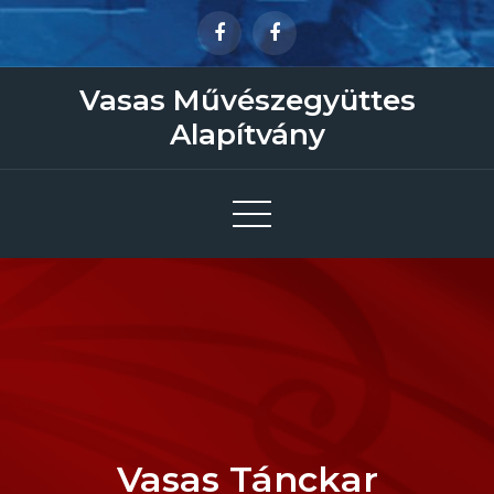
Skip
to
content
Vasas Művészegyüttes
Alapítvány
Vasas Tánckar