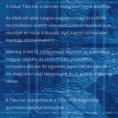
A Vasas Tánckar a táncház-mozgalom egyik alapítója.
Az eltelt idő alatt rangos magyarországi és külföldi
fesztiválokon aratott sikereket. Számos fesztivál díjat,
nívódíjat és hazai kulturális díjat kapott színvonalas
munkája elismeréseként.
Jelenleg is két fő irányvonalat képvisel: az autentikus
magyar néptánc és táncszínházi produkciók
színpadra állítása. Az együttes repertoárján vannak a
kis-magyarországi tájegységek és az erdélyi dialektus
táncai.
A Tánckar utánpótlását a TÁNCKÖR Alapítvány
gyermekcsoportjai biztosítják.