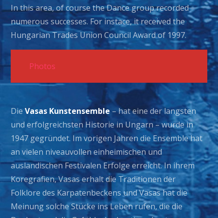
In this area, of course the Dance group recorded
numerous successes. For instace, it received the
Hungarian Trades Union Council Award of 1997.
Photos
Die
Vasas Kunstensemble
– hat eine der langsten
und erfolgreichsten Historie in Ungarn – wurde in
1947 gegründet. Im vorigen Jahren die Ensemble hat
an vielen niveauvollen einheimischen und
auslandischen Festivalen Erfolge erreicht. In ihrem
Koregrafien, Vasas erhalt die Traditionen der
Folklore des Karpatenbeckens und Vasas hat die
Meinung solche Stücke ins Leben rufen, die die