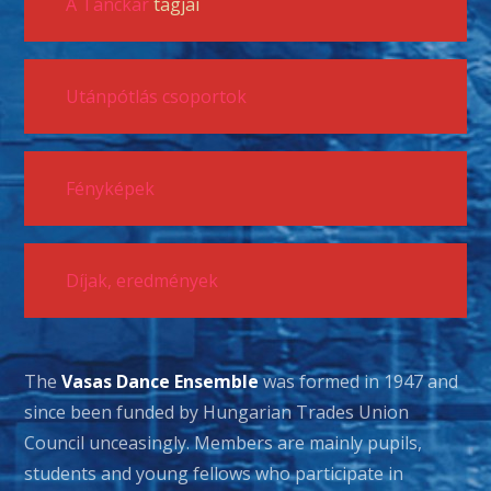
A Tánckar
tagjai
Utánpótlás csoportok
Fényképek
Díjak, eredmények
The
Vasas Dance Ensemble
was formed in 1947 and
since been funded by Hungarian Trades Union
Council unceasingly. Members are mainly pupils,
students and young fellows who participate in