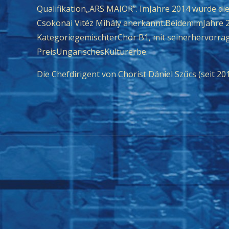
Qualifikation„ARS MAIOR”. ImJahre 2014 wurde di
Csokonai Vitéz Mihály anerkannt.BeidemimJahre 2
KategoriegemischterChor B1, mit seinerhervorrag
PreisUngarischesKulturerbe.
Die Chefdirigent von Chorist Dániel Szűcs (seit 20