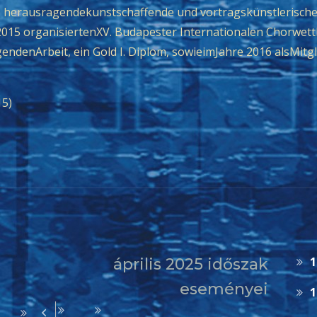
e herausragendekunstschaffende und vortragskünstlerische
015 organisiertenXV. Budapester Internationalen Chorwett
endenArbeit, ein Gold I. Diplom, sowieimJahre 2016 alsMitg
15)
1
április 2025 időszak
eseményei
1
Előző