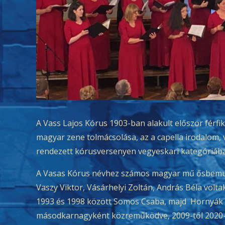
A Vass Lajos Kórus 1903-ban alakult először férfi
magyar zene tolmácsolása, az a capella irodalom
rendezett kórusversenyen vegyeskari kategóriában 
A Vasas Kórus névhez számos magyar mű ősbemutató
Vaszy Viktor, Vásárhelyi Zoltán, András Béla volt
1993 és 1998 között Somos Csaba, majd Hornyák 
másodkarnagyként közreműködve, 2009-től 2020-ig