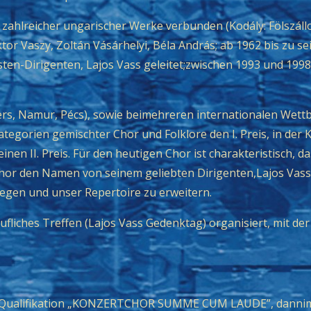
ahlreicher ungarischer Werke verbunden (Kodály: Fölszállot
tor Vaszy, Zoltán Vásárhelyi, Béla András; ab 1962 bis zu
ten-Dirigenten, Lajos Vass geleitet;zwischen 1993 und 1
ers, Namur, Pécs), sowie beimehreren internationalen Wett
egorien gemischter Chor und Folklore den I. Preis, in der Ka
inen II. Preis. Für den heutigen Chor ist charakteristisch, 
r Chor den Namen von seinem geliebten Dirigenten,Lajos Va
legen und unser Repertoire zu erweitern.
ufliches Treffen (Lajos Vass Gedenktag) organisiert, mit d
 die Qualifikation „KONZERTCHOR SUMME CUM LAUDE”, danni