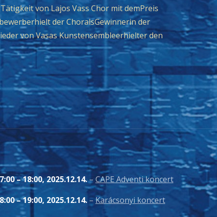
Tätigkeit von Lajos Vass Chor mit demPreis
bewerberhielt der ChoralsGewinnerin der
lieder von Vasas Kunstensembleerhielter den
7:00
–
18:00
,
2025.12.14.
–
CAPE Adventi koncert
8:00
–
19:00
,
2025.12.14.
–
Karácsonyi koncert