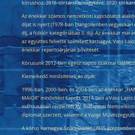
kórushoz, 2016-tól társkarnagyként, 2020-tól kar
Az énekkar számos nemzetközi kapcsolatot alakít
díjat is nyert (1978-ban Llangollenben vegyeskari é
díj, a folklór kategóriában II. díj). Az énekkar ma
az együttes felvette szeretett karnagya, Vass La
énekkar repertoárjának bővítését.
Kórusunk 2012-ben egész napos szakmai találkozót
Kiemelkedő minősítések és díjak:
1996-ban, 2000-ben, és 2004-ben az énekkar „H
MAIOR” minősítést kapott. 2014-ben a Vass Lajos
márciusában rendezett XV. Budapesti Nemzetközi 
diplomát szerzett, valamint a Vasas Művészegyütt
A kórus karnagya: Szűcs Dániel (2015 szeptembere