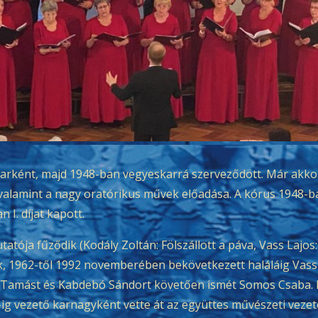
karként, majd 1948-ban vegyeskarrá szerveződött. Már akkor 
, valamint a nagy oratórikus művek előadása. A kórus 1948
I. díjat kapott.
ja fűződik (Kodály Zoltán: Fölszállott a páva, Vass Lajos:
ak, 1962-től 1992 novemberében bekövetkezett haláláig Vass
Tamást és Kabdebó Sándort követően ismét Somos Csaba. Bá
 vezető karnagyként vette át az együttes művészeti vezeté