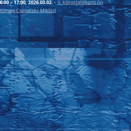
6:00
–
17:00
,
2026.03.02.
–
II. Kórustalálkozó (In
oriam Csemiczky Miklós)