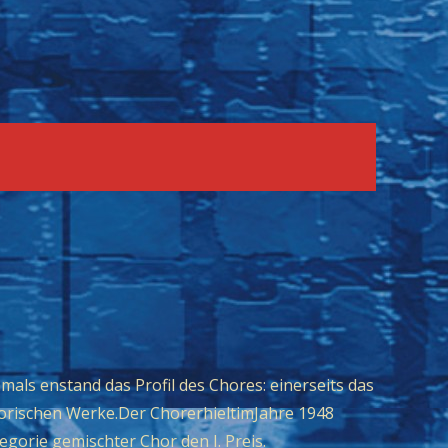
ls enstand das Profil des Chores: einerseits das
torischen Werke.Der ChorerhieltimJahre 1948
gorie gemischter Chor den I. Preis.