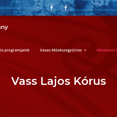
ány
lis programjaink
Vasas Művészegyüttes
Művészeti 
Vass Lajos Kórus