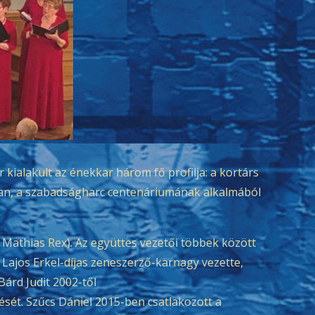
kialakult az énekkar három fő profilja: a kortárs
-ban, a szabadságharc centenáriumának alkalmából
 Mathias Rex). Az együttes vezetői többek között
 Lajos Erkel-díjas zeneszerző-karnagy vezette,
rd Judit 2002-től
sét. Szűcs Dániel 2015-ben csatlakozott a