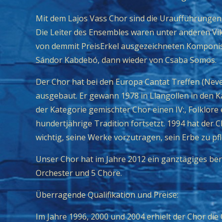
Mit dem Lajos Vass Chor sind die Uraufführungen z
Die Leiter des Ensembles waren unter anderen Vik
von demmit PreisErkel ausgezeichneten Komponis
Sándor Kabdebó, dann wieder von Csaba Somos.
Der Chor hat bei den Europa Cantat Treffen (Nev
ausgebaut. Er gewann 1978 in Llangollen in den Kat
der Kategorie gemischter Chor einen IV:, Folklore e
hundertjährige Tradition fortsetzt. 1994 hat de
wichtig, seine Werke vorzutragen, sein Erbe zu pf
Unser Chor hat im Jahre 2012 ein ganztägiges ber
Orchester und 5 Chöre.
Überragende Qualifikation und Preise:
Im Jahre 1996, 2000 und 2004 erhielt der Chor