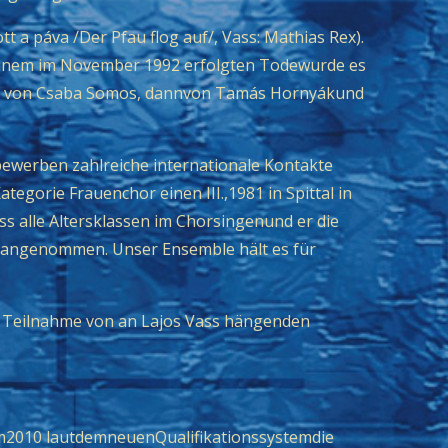
t a páva /Der Pfau flog auf/, Vass: Mathias Rex).
 seinem im November 1992 erfolgten Todewurde es
998 von Csaba Somos, dannvon Tamás Hornyákund
bewerben zahlreiche internationale Kontakte
tegorie Frauenchor einen III.,1981 in Spittal in
dass alle Altersklassen im Chorsingenund er die
ssangenommen. Unser Ensemble hält es für
er Teilnahme von an Lajos Vass hängenden
m2010 lautdemneuenQualifikationssystemdie