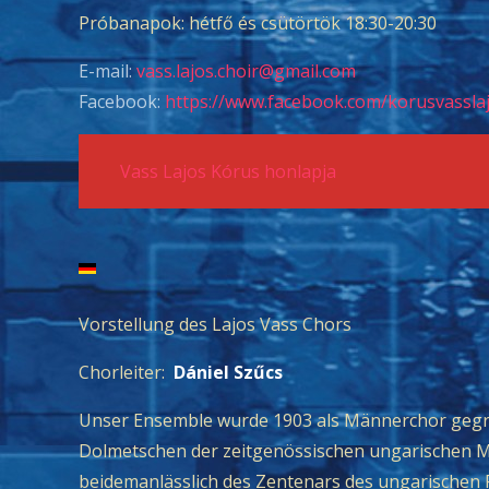
Próbanapok: hétfő és csütörtök 18:30-20:30
E-mail:
vass.lajos.choir@gmail.com
Facebook:
https://www.facebook.com/korusvassla
Vass Lajos Kórus honlapja
Vorstellung des Lajos Vass Chors
Chorleiter:
Dániel Szűcs
Unser Ensemble wurde 1903 als Männerchor gegrün
Dolmetschen der zeitgenössischen ungarischen Mu
beidemanlässlich des Zentenars des ungarischen F