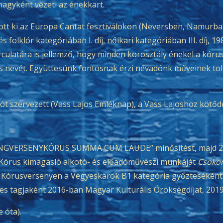
nagyként vezeti az énekkart.
ott ki az Europa Cantat fesztiválokon (Neversben, Namurba
s folklór kategóriában I. díj, nőikari kategóriában III. díj, 
i arculatára is jellemző, hogy minden korosztály énekel a kóru
jos nevét. Együttesünk fontosnak érzi névadónk műveinek to
 szervezett (Vass Lajos Emléknap), a Vass Lajoshoz kötődő
ANGVERSENYKÓRUS SUMMA CUM LAUDE” minősítést, majd 201
 Kórus kimagasló alkotó- és előadóművészi munkáját
Csokon
Kórusversenyen a Vegyeskarok B1 kategória győzteseként a
es tagjaként 2016-ban Magyar Kulturális Örökségdíjat, 201
 óta).