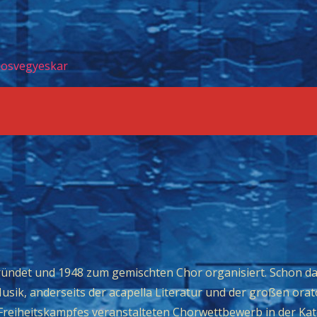
josvegyeskar
det und 1948 zum gemischten Chor organisiert. Schon dama
sik, anderseits der acapella Literatur und der großen ora
reiheitskampfes veranstalteten Chorwettbewerb in der Kate