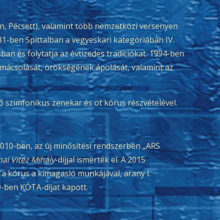
n, Pécsett), valamint több nemzetközi versenyen
1981-ben Spittalban a vegyeskari kategóriában IV.
sban és folytatja az évtizedes tradíciókat. 1994-ben
lmácsolását, örökségének ápolását, valamint az
 szimfonikus zenekar és öt kórus részvételével.
0-ben, az új minősítési rendszerben „ARS
ai Vitéz Mihály
-díjjal ismerték el. A 2015
 kórus a kimagasló munkájával, arany I.
9-ben KÓTA-díjat kapott.