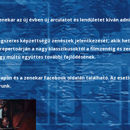
enekar az új évben új arculatot és lendületet kíván adn
ngszeres képzettségű zenészek jelentkezését, akik het
epertoárján a nagy klasszikusoktól a filmzenéig és z
agy múltú együttes további fejlődésének.
apon és a zenekar Facebook oldalán található. Az esetl
runk.