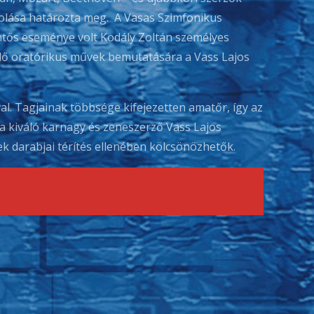
solása határozta meg. A Vasas Szimfonikus
ntős eseménye volt Kodály Zoltán személyes
ylő oratórikus művek bemutatására a Vass Lajos
l. Tagjainak többsége kifejezetten amatőr, így az
a kiváló karnagy és zeneszerző Vass Lajos
ek darabjai térítés ellenében kölcsönözhetők.