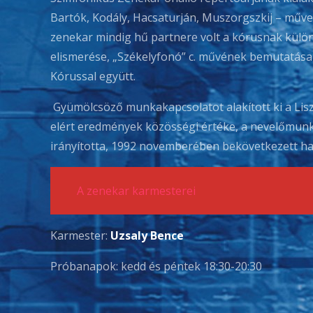
Bartók, Kodály, Hacsaturján, Muszorgszkij – műve
zenekar mindig hű partnere volt a kórusnak külön
elismerése, „Székelyfonó” c. művének bemutatása 
Kórussal együtt.
Gyümölcsöző munkakapcsolatot alakított ki a Lisz
elért eredmények közösségi értéke, a nevelőmunk
irányította, 1992 novemberében bekövetkezett halá
A zenekar karmesterei
Karmester:
Uzsaly Bence
Próbanapok: kedd és péntek 18:30-20:30