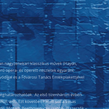
ban nagyzenekari klasszikus művek (Haydn,
erű opera- és operett-részletek egyaránt
vódíjjal és a Fővárosi Tanács Emlékplakettjével
eghatározhatóak. Az első tizenhárom évben
szt vett. Ezt követően került sor a Vasas
ydn, Mozart, Beethoven – és újabbkori szerzők –