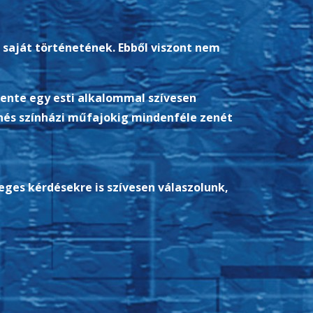
i saját történetének. Ebből viszont nem
ente egy esti alkalommal szívesen
enés színházi műfajokig mindenféle zenét
eges kérdésekre is szívesen válaszolunk,