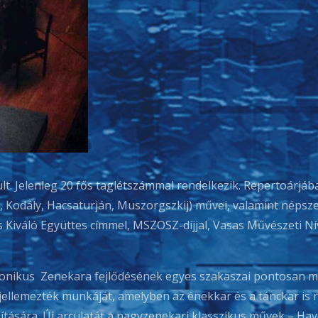
t. Jelenleg 20 fős taglétszámmal rendelkezik. Repertoárjá
, Kodály, Hacsaturján, Muszorgszkij) művei, valamint népsz
s Kiváló Együttes címmel, MSZOSZ-díjjal, Vasas Művészeti Ní
onikus Zenekara fejlődésének egyes szakaszai pontosan m
ellemezték munkáját, amelyben az énekkar és a tánckar is ré
ítására. Új arculatát a nagyzenekari klasszikus művek – Ha