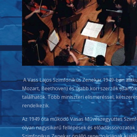
A Vass Lajos Szimfonikus Zenekar 1949-ben alakul
Mozart, Beethoven) és újabb kori szerzők (Bartók
találhatók. Több miniszteri elismeréssel, kétszere
rendelkezik.
Az 1949 óta működő Vasas Művészegyüttes Szimf
olyan nagysikerű fellépések és előadássorozatok j
Szimfonikus Zenekar önálló repertoárjának kialak