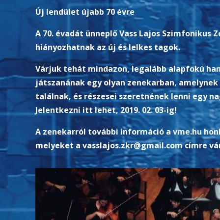
Új lendület újabb 70 évre
A 70. évadát ünneplő Vass Lajos Szimfonikus Z
hiányozhatnak az új és lelkes tagok.
Várjuk tehát mindazon, legalább alapfokú ha
játszanának egy olyan zenekarban, amelynek r
találnak, és részesei szeretnének lenni egy n
Jelentkezni
itt
lehet, 2019. 02. 03-ig!
A zenekarról további információ a
vme.hu
honl
melyeket a
vasslajos.zkr@gmail.com
címre vá