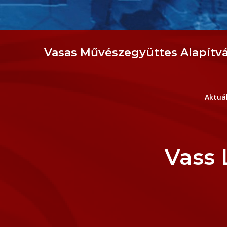
Skip
to
content
Vasas Művészegyüttes Alapítv
Aktuá
Vass 