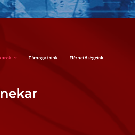
karok
Támogatóink
Elérhetőségeink
enekar