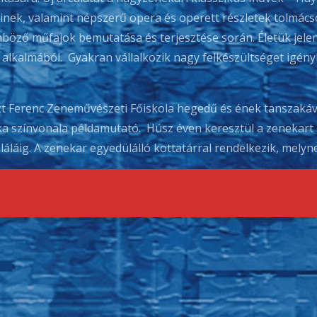
inek, valamint népszerű opera és operett részletek tolmác
böző műfajok bemutatása és terjesztése során. Életük jele
alkalmából. Gyakran vállalkozik nagy felkészültséget igén
t Ferenc Zeneművészeti Főiskola hegedű és ének tanszakáva
a színvonala példamutató. Húsz éven keresztül a zenekart 
láig. A zenekar egyedülálló kottatárral rendelkezik, melyn