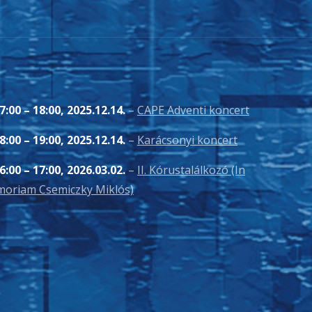
7:00
–
18:00
,
2025.12.14.
–
CAPE Adventi koncert
8:00
–
19:00
,
2025.12.14.
–
Karácsonyi koncert
6:00
–
17:00
,
2026.03.02.
–
II. Kórustalálkozó (In
oriam Csemiczky Miklós)