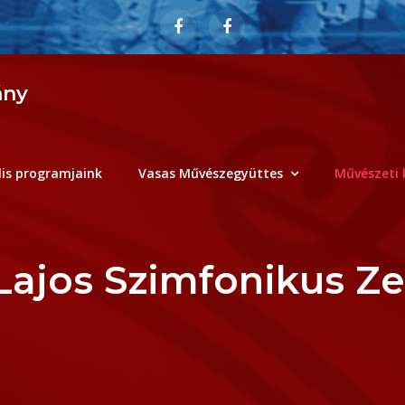
ány
lis programjaink
Vasas Művészegyüttes
Művészeti 
Lajos Szimfonikus Z