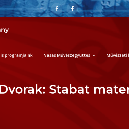
ány
lis programjaink
Vasas Művészegyüttes
Művészeti 
Dvorak: Stabat mate