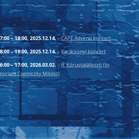
7:00
–
18:00
,
2025.12.14.
–
CAPE Adventi koncert
8:00
–
19:00
,
2025.12.14.
–
Karácsonyi koncert
6:00
–
17:00
,
2026.03.02.
–
II. Kórustalálkozó (In
oriam Csemiczky Miklós)