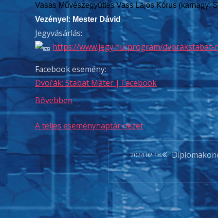
Vasas Művészegyüttes Vass Lajos Kórus (karnagy: S
Vezényel: Mester Dávid
Jegyvásárlás:
https://www.jegy.hu/program/dvorakstabat-
Facebook esemény:
Dvořák: Stabat Mater | Facebook
Bővebben
A teljes eseménynaptár nézet
Bejegyzé
Diplomakon
2024.02.18.
navigáció