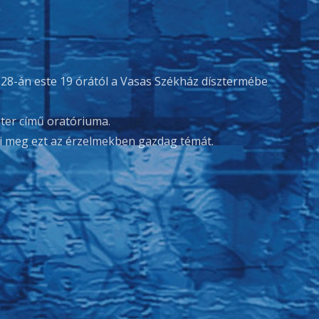
 28-án este 19 órától a Vasas Székház dísztermébe
ter című oratóriuma.
i meg ezt az érzelmekben gazdag témát.