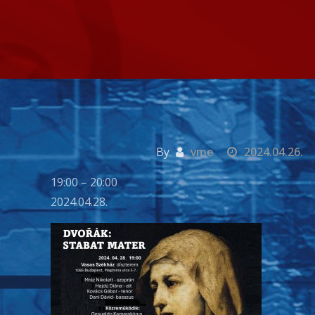
By
vme
2024.04.26.
Dvorak:
19:00
–
20:00
Stabat
2024.04.28.
mater