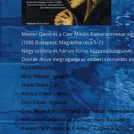
Mester Dávid és a Cser Miklós Kamarazenekar egye
(1086 Budapest, Magdolna utca 5-7.)
Négy szólista és három kórus közreműködésével, a
Dvořák műve megragadja az emberi szenvedés és r
Közreműködők:
Mráz Nikolett - szoprán
Hajdú Diána – alt
Kovács Gábor – tenor
Dani Dávid - basszus
Cser Miklós Kamarazenekar (karmester: Mester Dávi
Gesualdo Kamarakórus (karnagy: Bánó Barnabás)
Kardos Pál Pedagógus Énekkar - Cegléd (karnagy: So