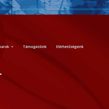
karok
Támogatóink
Elérhetőségeink
r