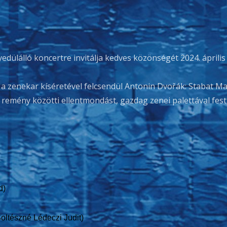
dülálló koncertre invitálja kedves közönségét 2024. április
 zenekar kíséretével felcsendül Antonin Dvořák: Stabat Ma
emény közötti ellentmondást, gazdag zenei palettával fest
d)
ltészné Lédeczi Judit)