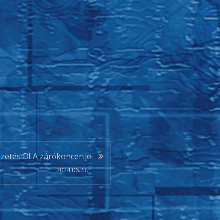
ezetés DLA zárókoncertje
2024.06.23.